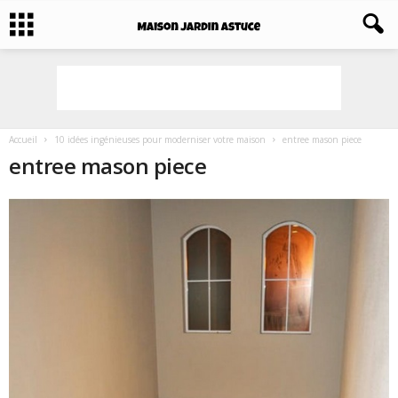
Accueil
10 idées ingénieuses pour moderniser votre maison
entree mason piece
entree mason piece