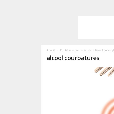
Accueil
10 utilisations étonnantes de l’alcool isopropy
alcool courbatures