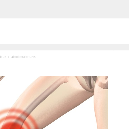
lique
alcool courbatures