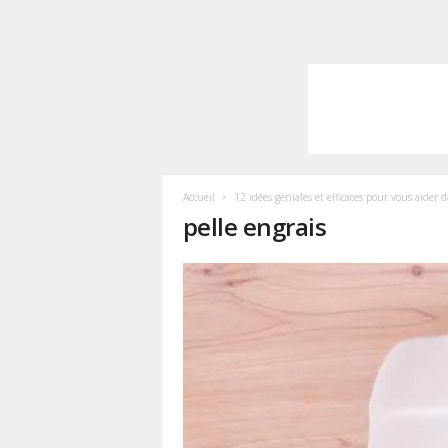
Accueil
12 idées géniales et efficaces pour vous aider d
pelle engrais