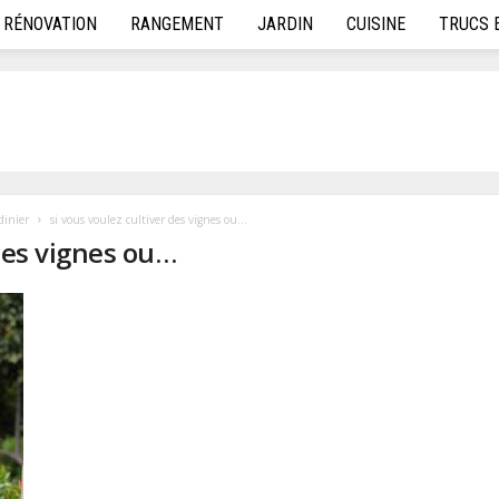
RÉNOVATION
RANGEMENT
JARDIN
CUISINE
TRUCS 
dinier
si vous voulez cultiver des vignes ou...
 des vignes ou…