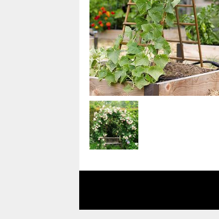
i
n
a
s
t
u
c
e