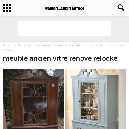
Accueil
15 idées géniales pour rénover vos vieux meubles
meuble ancien vitre renove
relooke
meuble ancien vitre renove relooke