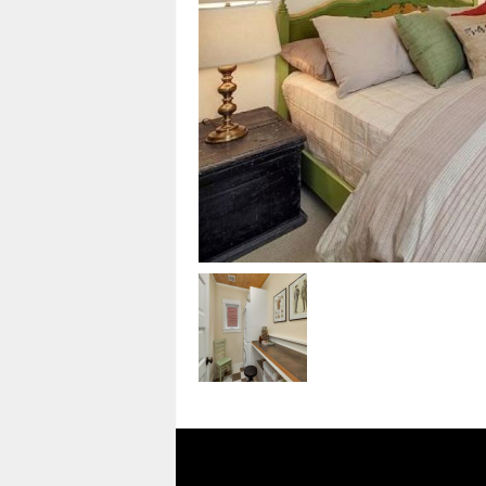
i
n
a
s
t
u
c
e