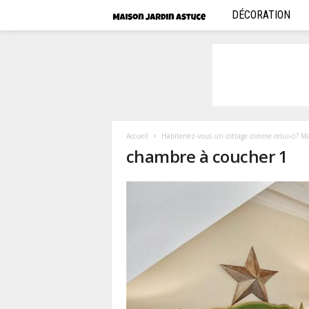
DÉCORATION
M
a
i
s
o
Accueil
Habiteriez-vous un cottage comme celui-ci? Ma
chambre à coucher 1
n
j
a
r
d