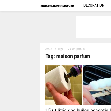
DÉCORATION
M
a
i
s
o
Accueil
Tags
Maison parfum
Tag: maison parfum
n
j
a
r
d
15 utilités des huiles essentiel