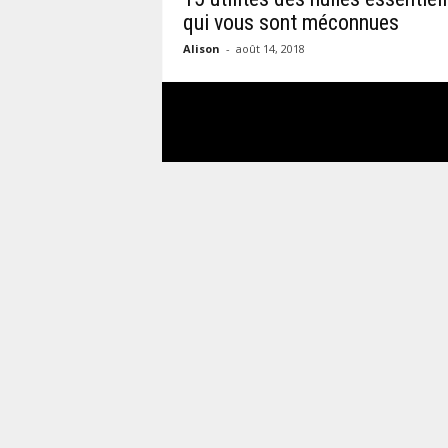
i
qui vous sont méconnues
Alison
-
août 14, 2018
n
a
s
t
u
c
e