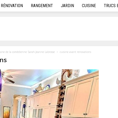
RÉNOVATION
RANGEMENT
JARDIN
CUISINE
TRUCS 
isine de la comédienne Sarah-Jeanne Labrosse
cuisine avant renovations
ons