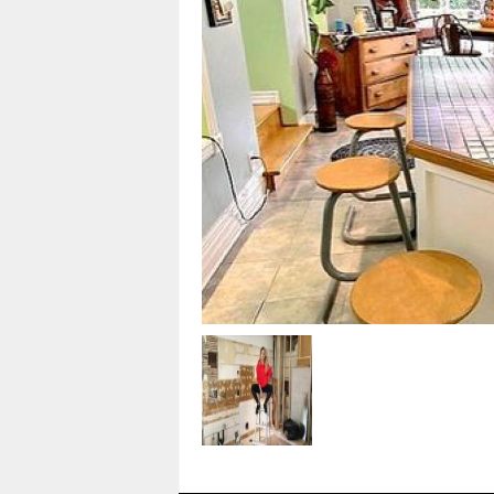
i
n
a
s
t
u
c
e