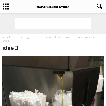
Accueil
16 idées de génie qu’on aurait tous été fiers d’avoir inventées nous-mêmes
idée 3
idée 3