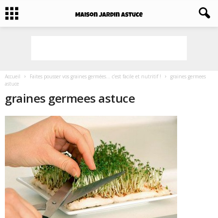
Accueil
Faites pousser vos graines germées… c’est facile et nutritif !
graines germees
astuce
graines germees astuce