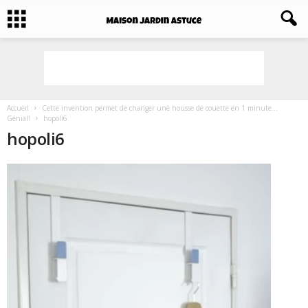
Accueil
Cette invention permet de changer une housse de couette en 1 minute…
Génial!
hopoli6
hopoli6