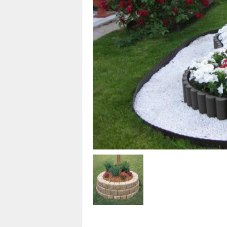
i
n
a
s
t
u
c
e