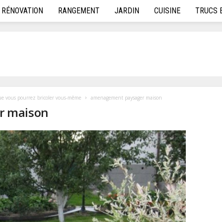
RÉNOVATION
RANGEMENT
JARDIN
CUISINE
TRUCS 
ue vous pourrez bricoler vous-même
amenagement paysager maison
r maison