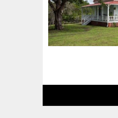
i
n
a
s
t
u
c
e