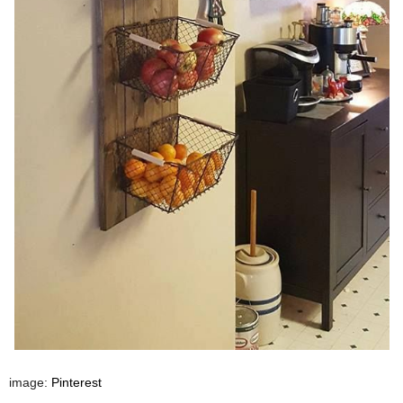
i
L
image:
Pinterest