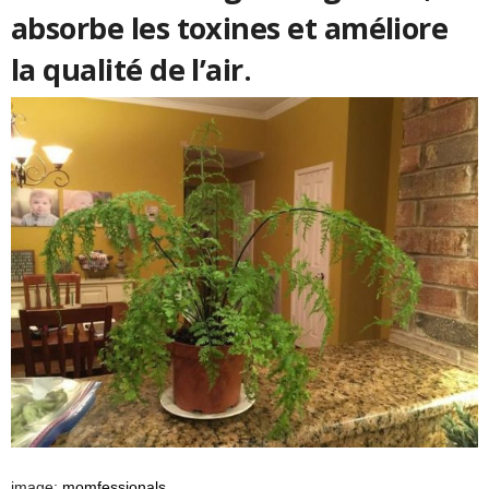
absorbe les toxines et améliore
la qualité de l’air.
L
image:
momfessionals